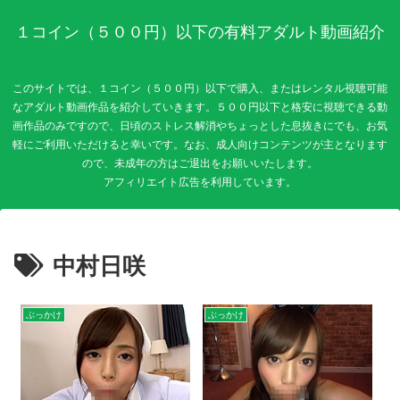
１コイン（５００円）以下の有料アダルト動画紹介
このサイトでは、１コイン（５００円）以下で購入、またはレンタル視聴可能
なアダルト動画作品を紹介していきます。５００円以下と格安に視聴できる動
画作品のみですので、日頃のストレス解消やちょっとした息抜きにでも、お気
軽にご利用いただけると幸いです。なお、成人向けコンテンツが主となります
ので、未成年の方はご退出をお願いいたします。
中村日咲
ぶっかけ
ぶっかけ