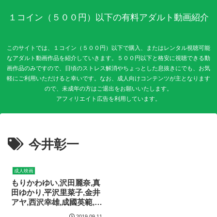
１コイン（５００円）以下の有料アダルト動画紹介
このサイトでは、１コイン（５００円）以下で購入、またはレンタル視聴可能
なアダルト動画作品を紹介していきます。５００円以下と格安に視聴できる動
画作品のみですので、日頃のストレス解消やちょっとした息抜きにでも、お気
軽にご利用いただけると幸いです。なお、成人向けコンテンツが主となります
ので、未成年の方はご退出をお願いいたします。
今井彰一
成人映画
もりかわゆい,沢田麗奈,真
田ゆかり,平沢里菜子,金井
アヤ,西沢幸雄,成國英範,今
井彰一,森山康介 デスパ
2019.09.11